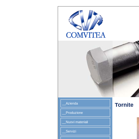
__Azienda
Tornite
__Produzione
__Nuovi materiali
__Servizi